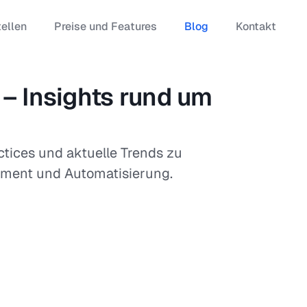
tellen
Preise und Features
Blog
Kontakt
Effiziente Prozesse für
igaben mit
 – Insights rund um
Bestellungen, Verträge &
lows.
Freigaben.
ctices und aktuelle Trends zu
Kontierung automatisieren &
ent und Automatisierung.
 &
direkt an die Buchhaltung
übergeben.
Dokumente sicher speichern &
zentral
jederzeit per Suche finden.