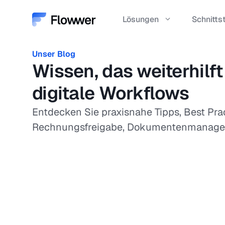
Zum
Inhalt
Lösungen
Schnitts
springen
Unser Blog
Schnelle & sichere Fre
Wissen, das weiterhilft
automatisierten Workf
digitale Workflows
Entdecken Sie praxisnahe Tipps, Best Pra
Effiziente Prozesse für
Rechnungsfreigabe, Dokumentenmanagem
Bestellungen, Verträge
Freigaben.
Standorte &
Tochtergesellschaften 
steuern.