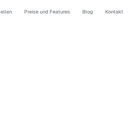
tellen
Preise und Features
Blog
Kontakt
Effiziente Prozesse für
igaben mit
Bestellungen, Verträge &
lows.
Freigaben.
Kontierung automatisieren &
 &
direkt an die Buchhaltung
übergeben.
Dokumente sicher speichern &
zentral
jederzeit per Suche finden.