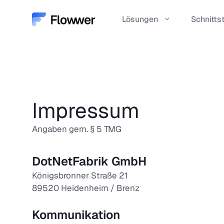
Zum
Inhalt
Lösungen
Schnitts
springen
Schnelle & sichere Fre
automatisierten Workf
Impressum
Effiziente Prozesse für
Bestellungen, Verträge
Angaben gem. § 5 TMG
Freigaben.
DotNetFabrik GmbH
Standorte &
Königsbronner Straße 21
Tochtergesellschaften 
89520 Heidenheim / Brenz
steuern.
Kommunikation