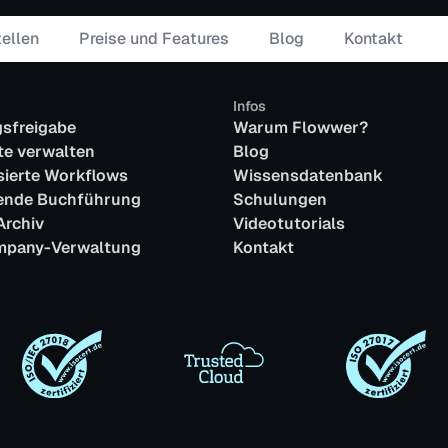
tellen
Preise und Features
Blog
Kontakt
Infos
Effiziente Prozesse für
igaben mit
sfreigabe
Warum Flowwer?
Bestellungen, Verträge &
lows.
e verwalten
Blog
Freigaben.
sierte Workflows
Wissensdatenbank
tende Buchführung
Schulungen
Archiv
Videotutorials
Kontierung automatisieren &
mpany-Verwaltung
Kontakt
 &
direkt an die Buchhaltung
übergeben.
Dokumente sicher speichern &
zentral
jederzeit per Suche finden.