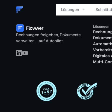
Zum
Inhalt
Lösungen
Schnitts
springen
Lösungen
Schnelle & sichere Fre
Rechnung
Rechnungen freigeben, Dokumente
automatisierten Workf
Dokument
verwalten – auf Autopilot.
Automati
Vorberei
Digitales 
Effiziente Prozesse für
Multi-Co
Bestellungen, Verträge
Freigaben.
Standorte &
Tochtergesellschaften 
steuern.