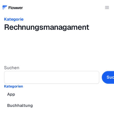
Zum
Me
Inhalt
springen
Kategorie
Rechnungsmanagament
Suchen
Su
Kategorien
App
Buchhaltung